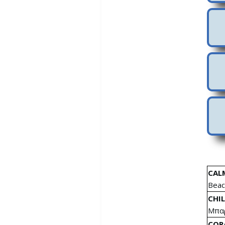
Τουριστικά & Είδη
δώρου
Ρούχα, Κοσμήματα &
Τέχνη
Ψιλικά & Σουπερμάρκετ
CAL
Beac
CHIL
Μπαρ
COR