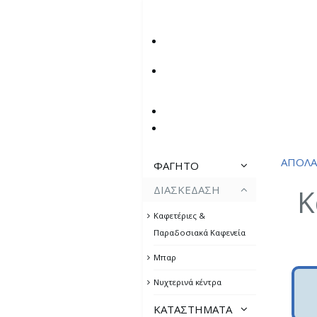
ΑΠΟΛΑ
ΦΑΓΗΤΟ
ΔΙΑΣΚΕΔΑΣΗ
Κ
Πρωινό, Σνακ & Φούρνοι
Καφετέριες &
Εστιατόρια & Ταβέρνες
Παραδοσιακά Καφενεία
Παραδοσιακά προϊόντα
Μπαρ
Νυχτερινά κέντρα
ΚΑΤΑΣΤΗΜΑΤΑ