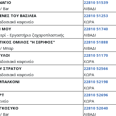
ΝΑΓΙΟ
22810 51539
 / Bar
ΛΙΒΑΔΙ
ΕΝΕΣ ΤΟΥ ΒΑΣΙΛΕΑ
22810 51253
δοσιακό καφενείο
ΧΩΡΑ
Ι ΜΟΥ
22810 51740
ερί - Εργαστήριο ζαχαροπλαστικής
ΛΙΒΑΔΙ
ΤΙΚΟΣ ΟΜΙΛΟΣ "Η ΣΕΡΙΦΟΣ"
22810 51888
 / Μπαρ
ΛΙΒΑΔΙ
ΜΥΛΟΙ
22810 51170
δοσιακό καφενείο
ΧΩΡΑ
Υ ΣΤΡΑΤΟΥ
22810 52566
δοσιακό καφενείο
ΧΩΡΑ
ΜΠΑΛΚΟΝΙ
22810 52198
ΧΩΡΑ
ΡΤ
22810 52696
νείο
ΧΩΡΑ
ΓΚΟΣΥΚΟ
22810 52040
 / Bar
ΛΙΒΑΔΙ