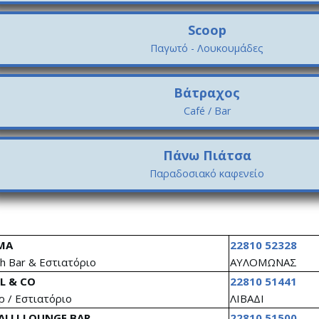
Scoop
Παγωτό - Λουκουμάδες
Βάτραχος
Café / Bar
Πάνω Πιάτσα
Παραδοσιακό καφενείο
MA
22810 52328
h Bar & Εστιατόριο
ΑΥΛΟΜΩΝΑΣ
L & CO
22810 51441
 / Εστιατόριο
ΛΙΒΑΔΙ
ALLI LOUNGE BAR
22810 51500