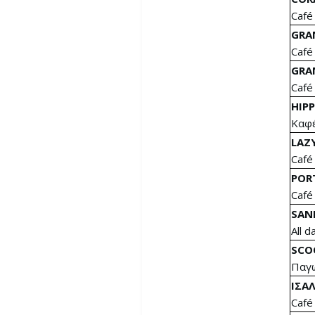
Café
GRA
Café
GRA
Café
HIPP
Καφέ
LAZ
Café
POR
Café
SAN
All 
SCO
Παγω
ΙΣΑ
Café