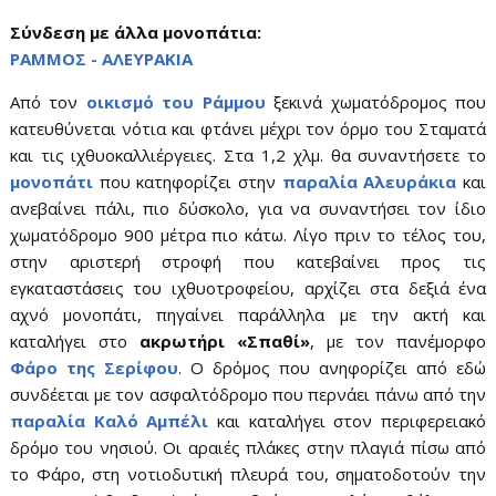
Σύνδεση με άλλα μονοπάτια:
ΡΑΜΜΟΣ - ΑΛΕΥΡΑΚΙΑ
Από τον
οικισμό του Ράμμου
ξεκινά χωματόδρομος που
κατευθύνεται νότια και φτάνει μέχρι τον όρμο του Σταματά
και τις ιχθυοκαλλιέργειες. Στα 1,2 χλμ. θα συναντήσετε το
μονοπάτι
που κατηφορίζει στην
παραλία Αλευράκια
και
ανεβαίνει πάλι, πιο δύσκολο, για να συναντήσει τον ίδιο
χωματόδρομο 900 μέτρα πιο κάτω. Λίγο πριν το τέλος του,
στην αριστερή στροφή που κατεβαίνει προς τις
εγκαταστάσεις του ιχθυοτροφείου, αρχίζει στα δεξιά ένα
αχνό μονοπάτι, πηγαίνει παράλληλα με την ακτή και
καταλήγει στο
ακρωτήρι «Σπαθί»
, με τον πανέμορφο
Φάρο της Σερίφου
. Ο δρόμος που ανηφορίζει από εδώ
συνδέεται με τον ασφαλτόδρομο που περνάει πάνω από την
παραλία Καλό Αμπέλι
και καταλήγει στον περιφερειακό
δρόμο του νησιού. Οι αραιές πλάκες στην πλαγιά πίσω από
το Φάρο, στη νοτιοδυτική πλευρά του, σηματοδοτούν την